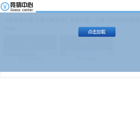
【足球友谊赛 上海上港进球】本场比赛，上海上港能否取得进球
19:00）
能
(
1.9
)
不能
(
1.9
)
83%
17%
499
次
340129
$
100
次
49380
$