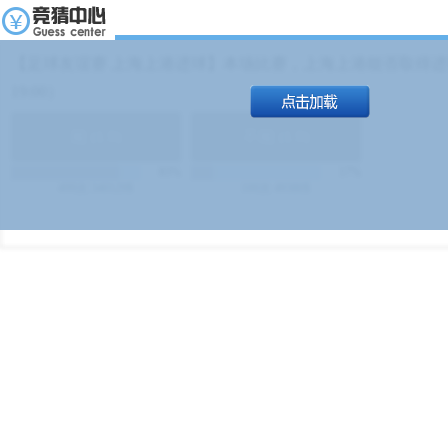
【足球友谊赛 上海上港进球】本场比赛，上海上港能否取得进球
19:00）
能
(
1.9
)
不能
(
1.9
)
83%
17%
499
次
340129
$
100
次
49380
$