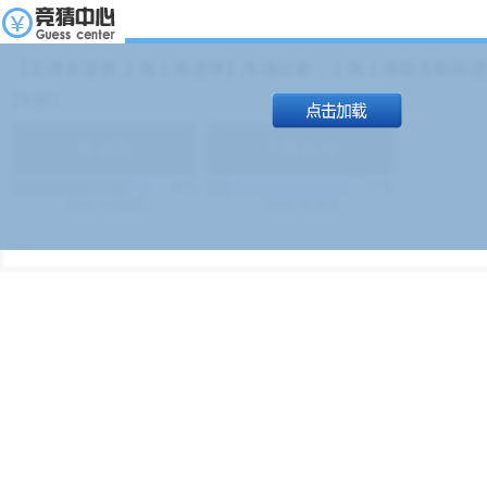
【足球友谊赛 上海上港进球】本场比赛，上海上港能否取得进球
19:00）
能
(
1.9
)
不能
(
1.9
)
83%
17%
499
次
340129
$
100
次
49380
$