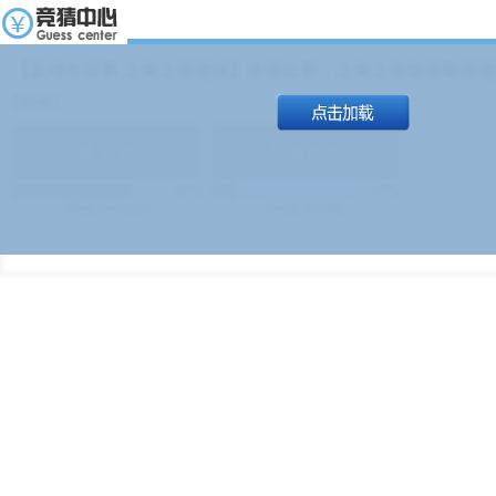
【足球友谊赛 上海上港进球】本场比赛，上海上港能否取得进球
19:00）
能
(
1.9
)
不能
(
1.9
)
83%
17%
499
次
340129
$
100
次
49380
$