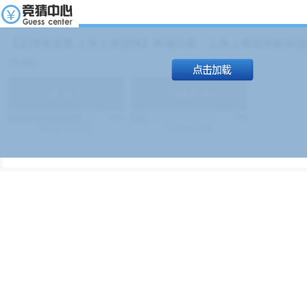
【足球友谊赛 上海上港进球】本场比赛，上海上港能否取得进球
19:00）
能
(
1.9
)
不能
(
1.9
)
83%
17%
499
次
340129
$
100
次
49380
$