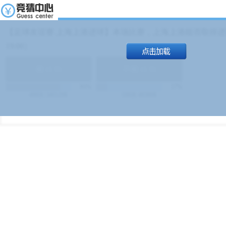
【足球友谊赛 上海上港进球】本场比赛，上海上港能否取得进球
19:00）
能
(
1.9
)
不能
(
1.9
)
83%
17%
499
次
340129
$
100
次
49380
$