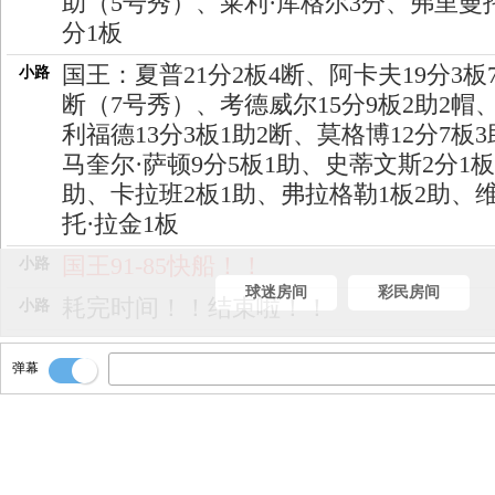
助（5号秀）、莱利·库格尔3分、弗里曼
分1板
国王：夏普21分2板4断、阿卡夫19分3板
小路
断（7号秀）、考德威尔15分9板2助2帽
利福德13分3板1助2断、莫格博12分7板
马奎尔·萨顿9分5板1助、史蒂文斯2分1板
助、卡拉班2板1助、弗拉格勒1板2助、
托·拉金1板
国王91-85快船！！
小路
球迷房间
彩民房间
耗完时间！！结束啦！！
小路
夏普收下最后的篮板！！
小路
弹幕
打前筐！！
小路
运一步出手三分！！
小路
传前场瓦格勒！！
小路