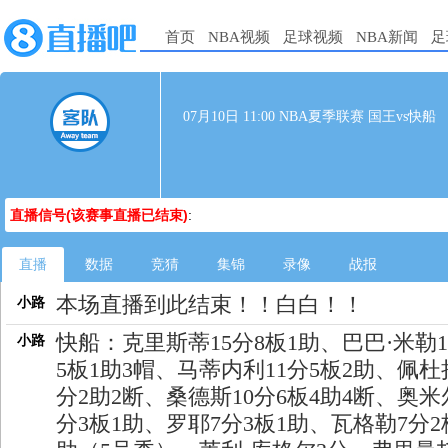
首页
NBA视频
足球视频
NBA新闻
足
07月10日 11:00 NBA夏季联赛 国王vs快船
直播信号(该赛事直播已结束)
:
直播
数据
竞猜
集锦
录像
战报
本场直播到此结束！！白白！！
小路
快船：克里斯蒂15分8板1助、巴巴·米勒1
小路
5板1助3帽、马蒂内利11分5板2助、佩杜
分2助2断、桑德斯10分6板4助4断、奥米
分3板1助、罗耶7分3板1助、瓦格勒7分2