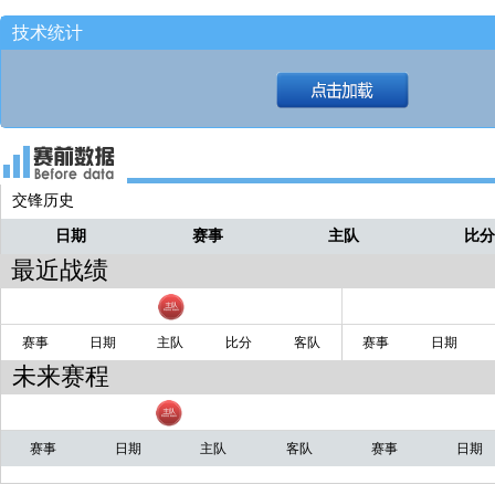
克里斯蒂控球过来！！
小路
技术统计
第二罚弹进！！[快船85-91国王]
小路
第一罚命中！！[快船85-90国王]
小路
夏普上罚球线！！
小路
还有11秒6！！！！
小路
交锋历史
瓦格勒拉人犯规！！
小路
日期
赛事
主队
比
最近战绩
克利福德顺利长传夏普！！
小路
赛事
日期
主队
比分
客队
赛事
日期
未来赛程
赛事
日期
主队
客队
赛事
日期