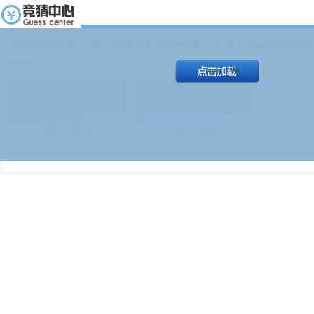
【足球友谊赛 上海上港进球】本场比赛，上海上港能否取得进球
19:00）
能
(
1.9
)
不能
(
1.9
)
83%
17%
499
次
340129
$
100
次
49380
$