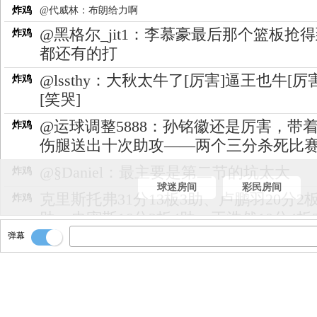
炸鸡
@代威林：布朗给力啊
@黑格尔_jit1：李慕豪最后那个篮板抢
炸鸡
都还有的打
@lssthy：大秋太牛了[厉害]逼王也牛[厉害
炸鸡
[笑哭]
@运球调整5888：孙铭徽还是厉害，带
炸鸡
伤腿送出十次助攻——两个三分杀死比
@§Daniel：最主要是第二节的坑太大
炸鸡
球迷房间
彩民房间
克里斯托弗31分13板3助、卢鹏羽20分2板
炸鸡
助、史密斯16分2板4助、王浩然10分4板
助、贺希宁6分4板3助、巴吉6分3板2助2
弹幕
约翰逊4分2板2助、容子峰4分1板1助、周
分、李慕豪2分2板