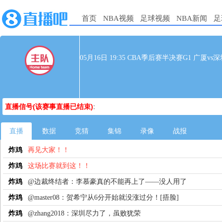
首页
NBA视频
足球视频
NBA新闻
足
05月16日 19:35 CBA季后赛半决赛G1 广厦vs
直播信号(该赛事直播已结束)
:
直播
数据
竞猜
集锦
录像
战报
炸鸡
再见大家！！
炸鸡
这场比赛就到这！！
炸鸡
@边裁终结者：李慕豪真的不能再上了——没人用了
炸鸡
@master08：贺希宁从6分开始就没涨过分！[捂脸]
炸鸡
@zhang2018：深圳尽力了，虽败犹荣