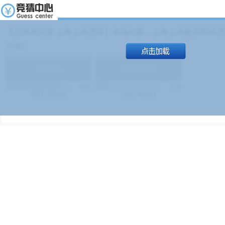
【足球友谊赛 上海上港进球】本场比赛，上海上港能否取得进球
19:00）
能
(
1.9
)
不能
(
1.9
)
83%
17%
499
次
340129
$
100
次
49380
$