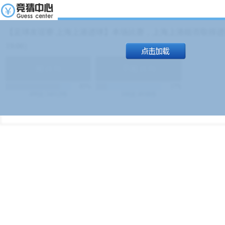
【足球友谊赛 上海上港进球】本场比赛，上海上港能否取得进球
19:00）
能
(
1.9
)
不能
(
1.9
)
83%
17%
499
次
340129
$
100
次
49380
$