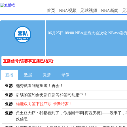
首页
NBA视频
足球视频
NBA新闻
足
06月25日 08:00 NBA选秀大会次轮 NBAvs选
直播信号(该赛事直播已结束)
:
直播
数据
竞猜
录像
亚瑟
选秀就看到这里啦！再会！
亚瑟
后续的签约会更新在新闻和签约动态中！
亚瑟
雄鹿双向签下拉菲尔·卡斯特罗！
亚瑟
@土豆大虾：我都看到了，你撤回干嘛[梅西庆祝]——没事了，
效信息