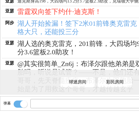
亚瑟
迪克斯身高198，大四场均13.2分3.7篮板2.3助攻，克瑞顿大学
雷霆双向签下约什·迪克斯！
亚瑟
湖人开始捡漏！签下2米01前锋奥克雷克
阿步
格大只，还能投三分
湖人选的奥克雷克，201前锋，大四场均9
亚瑟
分3.6篮板2.0助攻！
@其实很简单_Zn6j：布泽尔跟他弟弟是
亚瑟
胎吗，听说是试管？——不是，他们还
哥哥，先天脊髓疾病，布泽尔生双胞胎
球迷房间
彩民房间
始是为了用救这个哥哥，才越传越玄乎
后续应该还会有落选秀的签约！
亚瑟
弹幕
热火签下的唐纳森！
亚瑟