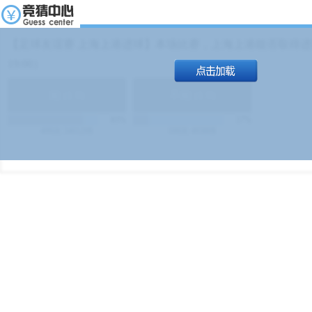
【足球友谊赛 上海上港进球】本场比赛，上海上港能否取得进球
19:00）
能
(
1.9
)
不能
(
1.9
)
83%
17%
499
次
340129
$
100
次
49380
$