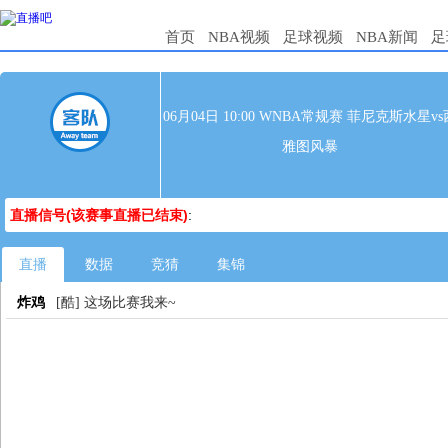
首页
NBA视频
足球视频
NBA新闻
足
06月04日 10:00 WNBA常规赛 菲尼克斯水星vs
雅图风暴
直播信号(该赛事直播已结束)
:
直播
数据
竞猜
集锦
炸鸡
[酷] 这场比赛我来~