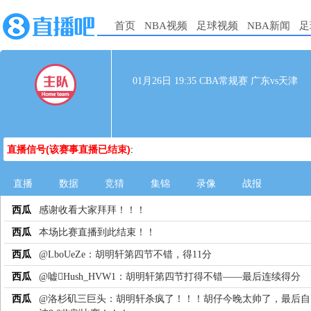
首页
NBA视频
足球视频
NBA新闻
足
01月26日 19:35 CBA常规赛 广东vs天津
直播信号(该赛事直播已结束)
:
直播
数据
竞猜
集锦
录像
战报
西瓜
感谢收看大家拜拜！！！
西瓜
本场比赛直播到此结束！！
西瓜
@LboUeZe：胡明轩第四节不错，得11分
西瓜
@嘘Hush_HVW1：胡明轩第四节打得不错——最后连续得分
西瓜
@洛杉矶三巨头：胡明轩杀疯了！！！胡仔今晚太帅了，最后自