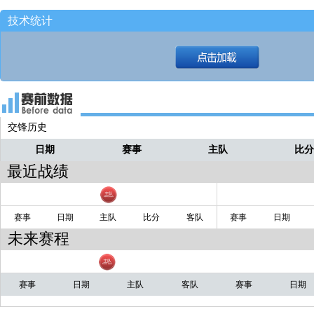
谷泽浴带过来！
西瓜
技术统计
20秒！！
西瓜
交锋历史
日期
赛事
主队
比
最近战绩
赛事
日期
主队
比分
客队
赛事
日期
未来赛程
赛事
日期
主队
客队
赛事
日期