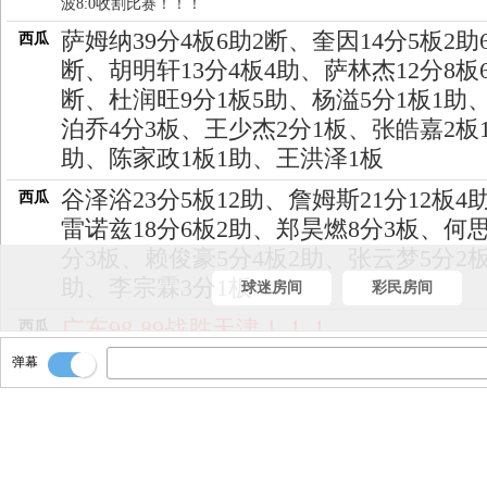
波8:0收割比赛！！！
萨姆纳39分4板6助2断、奎因14分5板2助
西瓜
断、胡明轩13分4板4助、萨林杰12分8板
断、杜润旺9分1板5助、杨溢5分1板1助
泊乔4分3板、王少杰2分1板、张皓嘉2板
助、陈家政1板1助、王洪泽1板
谷泽浴23分5板12助、詹姆斯21分12板4
西瓜
雷诺兹18分6板2助、郑昊燃8分3板、何思
分3板、赖俊豪5分4板2助、张云梦5分2板
助、李宗霖3分1板
球迷房间
彩民房间
广东98-89战胜天津！！！
西瓜
弹幕
全场比赛结束！！
西瓜
主教练握手了！！
西瓜
不打了！！
西瓜