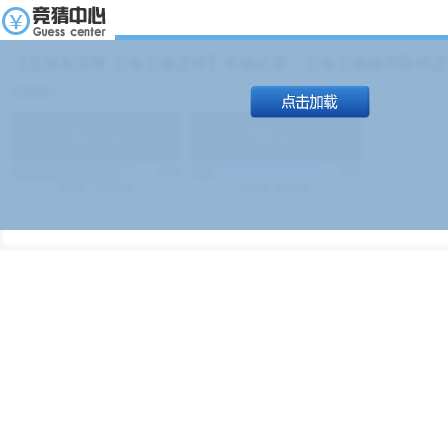
【足球友谊赛 上海上港进球】本场比赛，上海上港能否取得进球
19:00）
能
(
1.9
)
不能
(
1.9
)
83%
17%
499
次
340129
$
100
次
49380
$