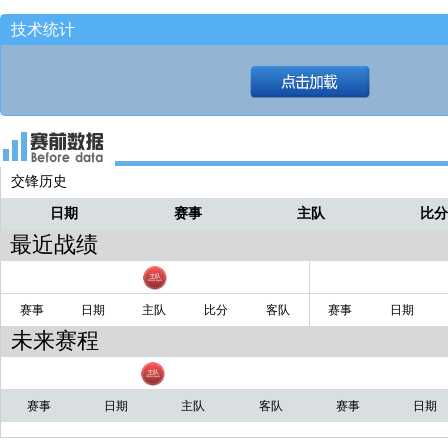
第二罚没！
亚瑟
技术统计
第一罚命中！[84-90]
亚瑟
北京 贝利,张才仁下 杰曼,曾凡博上
直播
1.6秒！！
亚瑟
贾明儒罚篮！
亚瑟
交锋历史
翟晓川拉扯犯规！
亚瑟
日期
赛事
主队
比
最近战绩
赛事
日期
主队
比分
客队
赛事
日期
未来赛程
赛事
日期
主队
客队
赛事
日期