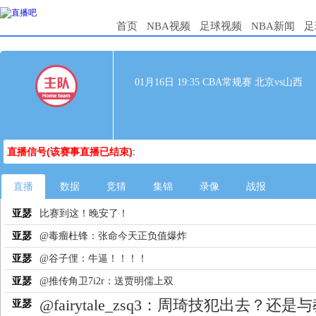
首页
NBA视频
足球视频
NBA新闻
足
01月16日 19:35 CBA常规赛 北京vs山西
直播信号(该赛事直播已结束)
:
直播
数据
竞猜
集锦
录像
战报
亚瑟
比赛到这！晚安了！
亚瑟
@毒瘤杜锋：张命今天正负值爆炸
亚瑟
@谷子俚：牛逼！！！！
亚瑟
@推传角卫7i2r：送贾明儒上双
@fairytale_zsq3：周琦技犯出去？还是
亚瑟