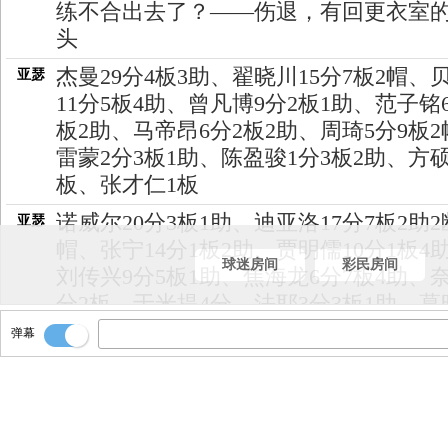
练不合出去了？——伤退，有回更衣室
头
杰曼29分4板3助、翟晓川15分7板2帽、
亚瑟
11分5板4助、曾凡博9分2板1助、范子铭
板2助、马帝昂6分2板2助、周琦5分9板2
雷蒙2分3板1助、陈盈骏1分3板2助、方硕
板、张才仁1板
诺威尔20分3板1助、迪亚洛17分7板2助2
亚瑟
帽、张宁14分1板2助、贾明儒10分1板4
球迷房间
彩民房间
刘传兴9分5板1助、焦海龙6分7板4助、奈
分2板、于米提4分、法耶3分3板1助、葛
2分4板4助
弹幕
结束比赛！！经理一场鏖战！山西队客
亚瑟
北京队！
翟晓川篮板！没时间打了！
亚瑟