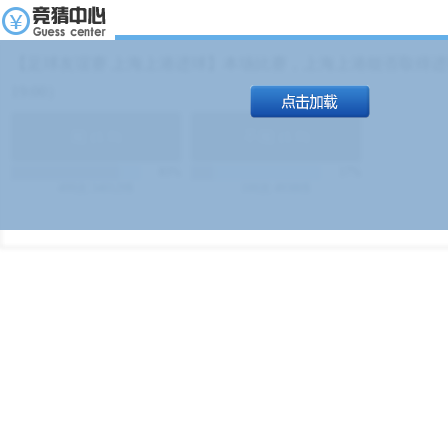
【足球友谊赛 上海上港进球】本场比赛，上海上港能否取得进球
19:00）
能
(
1.9
)
不能
(
1.9
)
83%
17%
499
次
340129
$
100
次
49380
$