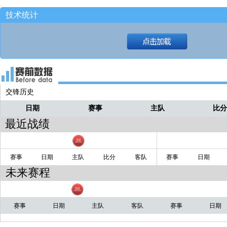
全场比赛结束！！！
西瓜
技术统计
啊？！！
西瓜
真的结束了！！！
西瓜
就这么没了！！
西瓜
结束了！！
西瓜
交锋历史
给梅尔顿！！
西瓜
日期
赛事
主队
比
最近战绩
赛事
日期
主队
比分
客队
赛事
日期
未来赛程
赛事
日期
主队
客队
赛事
日期