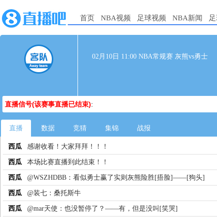
首页
NBA视频
足球视频
NBA新闻
足
02月10日 11:00 NBA常规赛 灰熊vs勇士
直播信号(该赛事直播已结束)
:
直播
数据
竞猜
集锦
战报
西瓜
感谢收看！大家拜拜！！！
西瓜
本场比赛直播到此结束！！
西瓜
@WSZHDBB：看似勇士赢了实则灰熊险胜[捂脸]——[狗头]
西瓜
@装七：桑托斯牛
西瓜
@mar天使：也没暂停了？——有，但是没叫[笑哭]