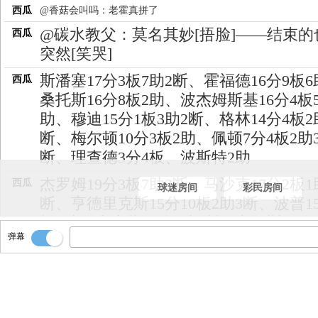
西瓜
@香菇会叫吗：老霍真拼了
@碳水教父：莫名其妙[捂脸]——结束的
西瓜
突然[笑哭]
斯潘塞17分3板7助2断、霍福德16分9板
西瓜
桑托斯16分8板2助、波杰姆斯基16分4板
助、穆迪15分1板3助2断、格林14分4板2
断、梅尔顿10分3板2助、佩顿7分4板2助
断、理查德3分4板、波斯特2助
杰罗姆19分3板7助2断、马沙克17分2板1
西瓜
球迷房间
彩民房间
断、亨德里克斯15分10板2助3断、波普1
板2助、小皮蓬11分4助4断、韦尔斯10分
弹幕
板、李凯尔8分4板2断2帽、斯莫尔8分3板
2断、GG·杰克逊6分4板2助、斯潘塞2分4
助、科沃德2分3板3助
桑托斯绝杀！勇士114-113逆转灰熊！！
西瓜