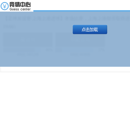
【足球友谊赛 上海上港进球】本场比赛，上海上港能否取得进球
19:00）
能
(
1.9
)
不能
(
1.9
)
83%
17%
499
次
340129
$
100
次
49380
$