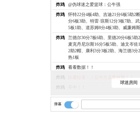
炸鸡
@伪球迷之爱篮球：公牛强
炸鸡
怀特22分4板4助、吉迪21分6板5助2
分6板3助、特雷·琼斯12分3板7助、武
5板1助、道苏姆8分4板3助、威廉姆斯
炸鸡
兰德尔30分7板6助、里德20分6板5助
麦克丹尼尔斯16分5板5助、迪文岑佐1
2助2帽、康利3分3板2助、海兰德3分
热1板
炸鸡
看看数据！！
炸鸡
比赛结束！！公牛力克森林狼！！
球迷房间
炸鸡
不中！！
炸鸡
放投三分！！
弹幕