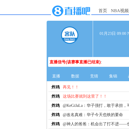
首页
NBA视频
01月23日 09:
直播信号(该赛事直播已结束)
:
直播
数据
竞猜
集锦
炸鸡
再见！！
炸鸡
这场比赛就到这里了！！
炸鸡
@KeGiJaLa：华子强打，敢于承担
炸鸡
@改名真难：华子今天也铁的要命
炸鸡
@神人的爸爸：机会出了打不进——