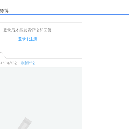
微博
登录后才能发表评论和回复
户可以发表评论了！
家法律法规.
登录
|
注册
何宣传、广告、侮辱攻击他人、刷屏等信息.
4150
条评论
刷新评论