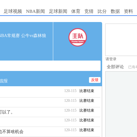
足球视频
NBA新闻
足球新闻
体育
竞猜
比分
数据
资料
1.电脑端新用
00 NBA常规赛 公牛vs森林狼
2.发言请遵守国
3.禁止发布任
请登录
全部评论
已有
反馈
战报
120-115
比赛结束
120-115
比赛结束
120-115
比赛结束
，可以了。
120-115
比赛结束
120-115
比赛结束
也不算啥机会