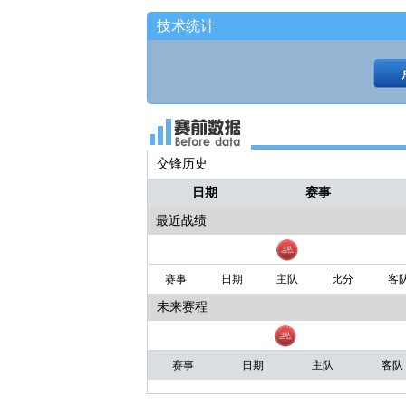
技术统计
交锋历史
日期
赛事
最近战绩
赛事
日期
主队
比分
客
未来赛程
赛事
日期
主队
客队