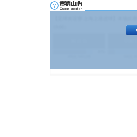
【足球友谊赛 上海上港进球】本场比赛
19:00）
能
(
1.9
)
不能
(
83%
499
次
340129
$
100
次
4