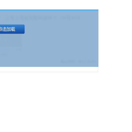
，上海上港能否取得进球？（08月04日
1.9
)
17%
9380
$
截止时间：
08-01 19:00