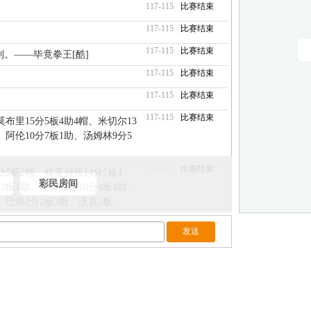
117-115
比赛结束
117-115
比赛结束
117-115
比赛结束
利。——毕竟拳王[酷]
117-115
比赛结束
117-115
比赛结束
117-115
比赛结束
莫布里15分5板4助4帽、米切尔13
、阿伦10分7板1助、汤姆林9分5
117-115
比赛结束
助5断2帽、格莱姆斯14分7板4
彩民房间
分2板1助、埃奇库姆10分4板4助、
、巴洛2分2板3断、沃克2板
117-115
比赛结束
117-115
比赛结束
117-115
比赛结束
制胜！！