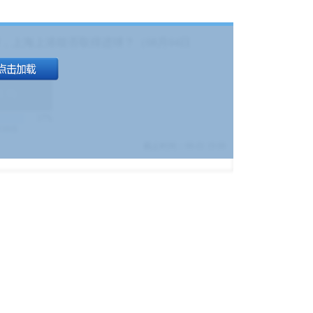
，上海上港能否取得进球？（08月04日
1.9
)
17%
9380
$
截止时间：
08-01 19:00