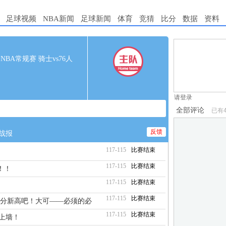
足球视频
NBA新闻
足球新闻
体育
竞猜
比分
数据
资料
1.电脑端新用
00 NBA常规赛 骑士vs76人
2.发言请遵守国
3.禁止发布任
请登录
全部评论
已有
反馈
战报
117-115
比赛结束
117-115
比赛结束
！！
117-115
比赛结束
117-115
比赛结束
生涯得分新高吧！大可——必须的必
117-115
比赛结束
上墙！