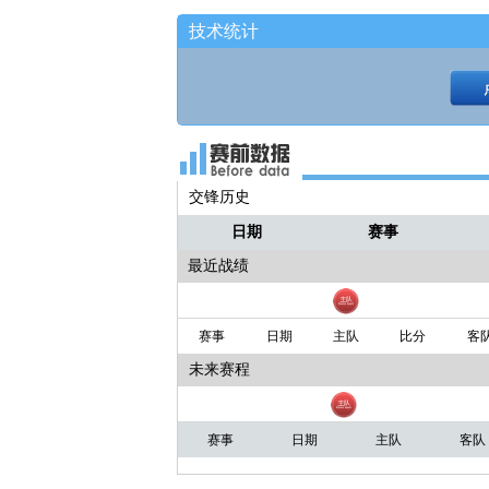
技术统计
交锋历史
日期
赛事
最近战绩
赛事
日期
主队
比分
客
未来赛程
赛事
日期
主队
客队