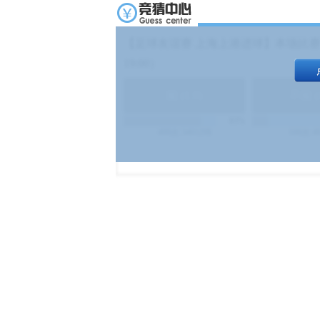
【足球友谊赛 上海上港进球】本场比赛
19:00）
能
(
1.9
)
不能
(
83%
499
次
340129
$
100
次
4