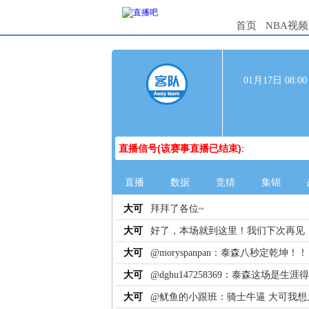
首页
NBA视频
01月17日 08:
直播信号(该赛事直播已结束)
:
直播
数据
竞猜
集锦
大可
拜拜了各位~
大可
好了，本场就到这里！我们下次再见
大可
@moryspanpan：泰森八秒定乾坤！！
大可
@dghu147258369：泰森这场是
大可
@鱿鱼的小跟班：骑士牛逼 大可我想