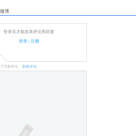
微博
登录后才能发表评论和回复
户可以发表评论了！
家法律法规.
登录
|
注册
何宣传、广告、侮辱攻击他人、刷屏等信息.
4775
条评论
刷新评论