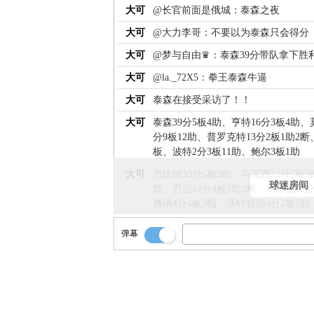
大可
@长官前面是俄城：泰森之夜
大可
@大力李哥：不要以为泰森只会得分
大可
@梦与自由♛：泰森39分带队拿下胜
大可
@la._72X5：拳王泰森牛逼
大可
泰森在接受采访了！！
大可
泰森39分5板4助、亨特16分3板4助、
分9板12助、普罗克特13分2板1助2断
板、波特2分3板11助、鲍尔3板1助
大可
恩比德33分5板3助、马克西22分5板9
球迷房间
助、乔治14分4板5助2断、乌布雷12
博纳4分4板3帽、沃特福德4分2板2助
大可
看看全场数据！！
弹幕
大可
今天泰森也是生涯之夜了！！！
大可
刚才泰森的助攻真的是很关键啊！！