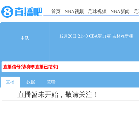
首页
NBA视频
足球视频
NBA新闻
足
12月20日 21:40 CBA潜力赛 吉林vs新疆
主队
直播信号(该赛事直播已结束)
:
直播
数据
竞猜
直播暂未开始，敬请关注！