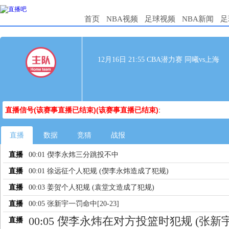
首页
NBA视频
足球视频
NBA新闻
足
12月16日 21:55 CBA潜力赛 同曦vs上海
直播信号(该赛事直播已结束)(该赛事直播已结束)
:
直播
数据
竞猜
战报
直播
00:01 偰李永炜三分跳投不中
直播
00:01 徐远征个人犯规 (偰李永炜造成了犯规)
直播
00:03 姜贺个人犯规 (袁堂文造成了犯规)
直播
00:05 张新宇一罚命中[20-23]
00:05 偰李永炜在对方投篮时犯规 (张新
直播