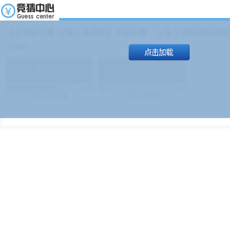
【足球友谊赛 上海上港进球】本场比赛，上海上港能否取得进球
19:00）
能
(
1.9
)
不能
(
1.9
)
83%
17%
499
次
340129
$
100
次
49380
$