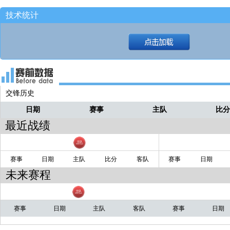
00:47 偰李永炜三分跳投不中，刘礼嘉
直播
攻篮板
技术统计
01:04 徐远征跳投，命中得分[15-18]
直播
01:23 偰李永炜跳投不中，姜贺获得防
直播
01:37 徐远征带球上篮得分[13-18]
直播
交锋历史
日期
赛事
主队
比
最近战绩
赛事
日期
主队
比分
客队
赛事
日期
未来赛程
赛事
日期
主队
客队
赛事
日期