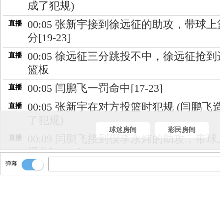
成了犯规)
00:05 张新宇接到徐远征的助攻，带球
直播
分[19-23]
00:05 徐远征三分跳投不中，徐远征抢
直播
篮板
00:05 闫鹏飞一罚命中[17-23]
直播
00:05 张新宇在对方投篮时犯规 (闫鹏飞
直播
了犯规)
球迷房间
彩民房间
00:09 闫鹏飞接到偰李永炜的助攻，带
直播
得分[17-22]
弹幕
00:25 张新宇接到姜贺的助攻，带球上
直播
[17-20]
00:42 刘礼嘉带球上篮得分[15-20]
直播