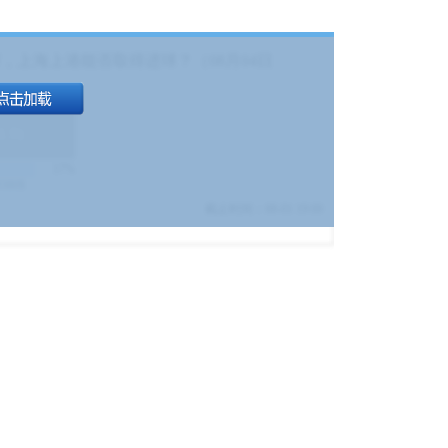
，上海上港能否取得进球？（08月04日
1.9
)
17%
9380
$
截止时间：
08-01 19:00