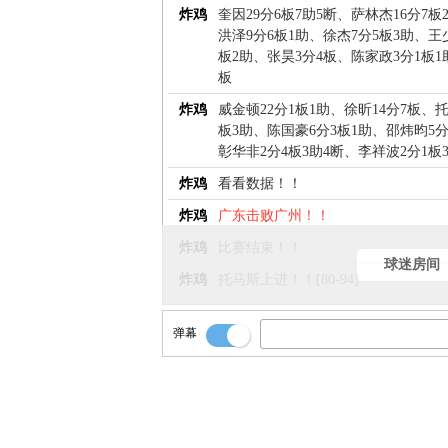
炸鸡
奎因29分6板7助5断、萨林杰16分7板
洪泽9分6板1助、徐杰7分5板3助、王
板2助、张昊3分4板、陈家政3分1板1
板
炸鸡
威金顿22分1板1助、徐昕14分7板、托
板3助、陈国豪6分3板1助、邵炜昀5分
彰华非2分4板3助4断、李祥波2分1板
炸鸡
看看数据！！
炸鸡
广东击败广州！！
炸鸡
比赛结束！！
球迷房间
炸鸡
托马斯上进！！[80-94]
炸鸡
长甩前场！！
弹幕
炸鸡
飞非下手又给掏了！！