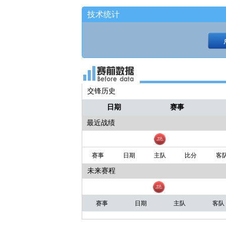
技术统计
交锋历史
日期
赛事
最近战绩
赛事
日期
主队
比分
客
未来赛程
赛事
日期
主队
客队