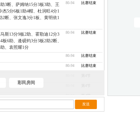
80-94
比赛结束
2助3断、萨姆纳15分3板3助、王
少杰5分6板1助4帽、杜润旺4分1
助2断、张文逸3分1板、黄明依1
80-94
比赛结束
马斯13分9板2助、霍勒迪12分3
4板6助、逄砚钧3分3板2助2断、
3助、袁照耀1分
80-94
比赛结束
80-94
比赛结束
80-94
第4节
彩民房间
80-94
第4节
78-94
第4节
78-94
第4节