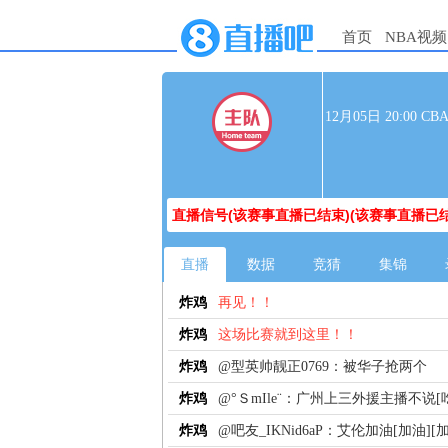
首页
NBA视频
12月05日 20:00
直播信号(该赛事直播已结束)(该赛事直播已结
直播
数据
竞猜
集锦
炸鸡
再见！！
炸鸡
这场比赛就到这里！！
炸鸡
@型英帅靓正0769：被华子抢两个
炸鸡
@°ＳmIle¨：广州上三外援主播不说[
炸鸡
@吧友_IKNid6aP：艾伦加油[加油]