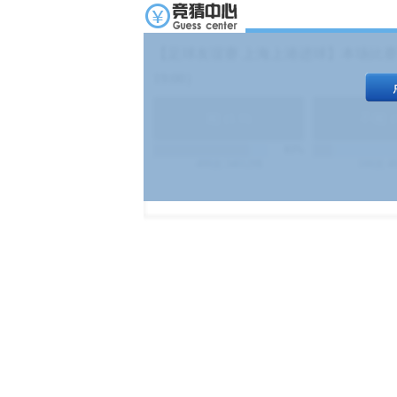
【足球友谊赛 上海上港进球】本场比赛
19:00）
能
(
1.9
)
不能
(
83%
499
次
340129
$
100
次
4