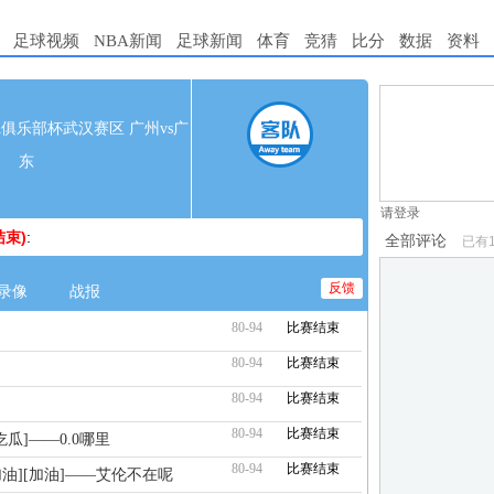
足球视频
NBA新闻
足球新闻
体育
竞猜
比分
数据
资料
1.电脑端新用
 CBA俱乐部杯武汉赛区 广州vs广
2.发言请遵守国
东
3.禁止发布任
请登录
束)
:
全部评论
已有
反馈
录像
战报
80-94
比赛结束
80-94
比赛结束
80-94
比赛结束
80-94
比赛结束
吃瓜]——0.0哪里
80-94
比赛结束
[加油][加油]——艾伦不在呢