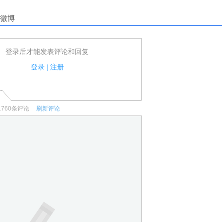
微博
登录后才能发表评论和回复
户可以发表评论了！
家法律法规.
登录
|
注册
何宣传、广告、侮辱攻击他人、刷屏等信息.
1760
条评论
刷新评论