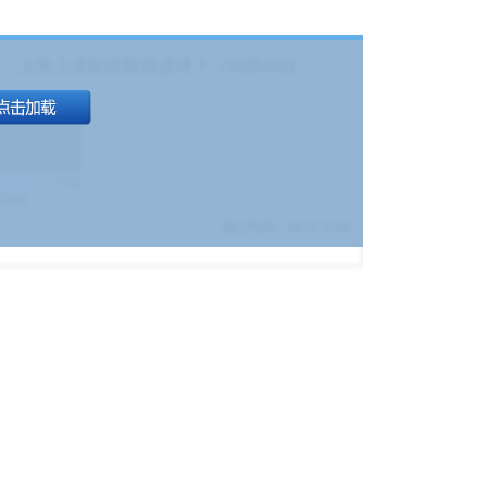
，上海上港能否取得进球？（08月04日
1.9
)
17%
9380
$
截止时间：
08-01 19:00