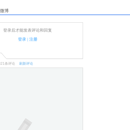
微博
登录后才能发表评论和回复
户可以发表评论了！
家法律法规.
登录
|
注册
何宣传、广告、侮辱攻击他人、刷屏等信息.
821
条评论
刷新评论