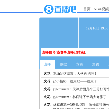
首页
NBA视频
12月16日 19:
直播信号(该赛事直播已结束)
:
直播
数据
竞猜
集锦
火花
本场到这结束，大伙再见啦！！
火花
@小植66：结束吧——结束了
火花
@Rrrrruam：天津后面几个三分好可
火花
@Rrrrruam：林庭谦下半场太夸张
火花
林庭谦33分3板4助2断、哈姆雷特19