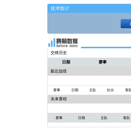
技术统计
交锋历史
日期
赛事
最近战绩
赛事
日期
主队
比分
客
未来赛程
赛事
日期
主队
客队