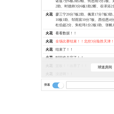
诺兹7分6板2助2帽、何思雨5分2板、
2助、时德帅3分6板1助2断、谷泽浴2
火花
廖三宁20分7板2助、佩里17分7板3助
10板1助、邹雨宸10分7板、西伯恩4
杜伯超2分、朱松玮1分2板1助、张帆
火花
看看数据！！
火花
全场比赛结束！！北控3分险胜天津
火花
结束了！！
火花
时间也走完了！！
火花
篮板！！出界了！！
球迷房间
火花
没进啊！！
火花
撤步！！三分！！
弹幕
火花
还6秒！！