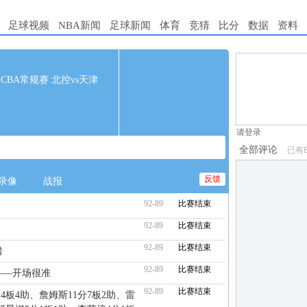
足球视频
NBA新闻
足球新闻
体育
竞猜
比分
数据
资料
1.电脑端新用
35 CBA常规赛 北控vs天津
2.发言请遵守国
3.禁止发布任
请登录
全部评论
已有
反馈
录像
战报
92-89
比赛结束
92-89
比赛结束
92-89
比赛结束
惜
92-89
比赛结束
了——开场很准
92-89
比赛结束
分4板4助、詹姆斯11分7板2助、雷