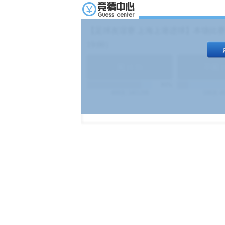
【足球友谊赛 上海上港进球】本场比赛
19:00）
能
(
1.9
)
不能
(
83%
499
次
340129
$
100
次
4