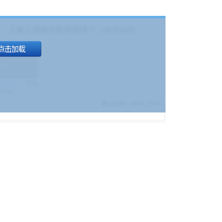
，上海上港能否取得进球？（08月04日
1.9
)
17%
9380
$
截止时间：
08-01 19:00