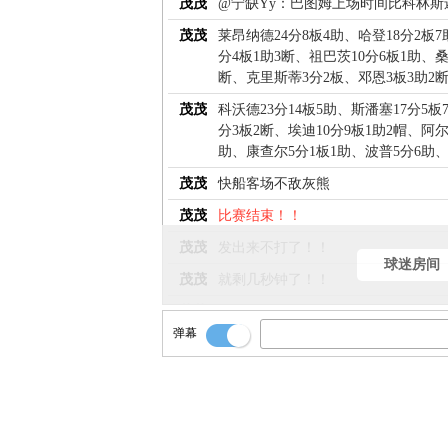
茂茂
@宁缺Yy：巴图姆上场时间比科林斯还
茂茂
莱昂纳德24分8板4助、哈登18分2板7
分4板1助3断、祖巴茨10分6板1助、
断、克里斯蒂3分2板、邓恩3板3助2
茂茂
科沃德23分14板5助、斯潘塞17分5板
分3板2断、埃迪10分9板1助2帽、阿
助、康查尔5分1板1助、波普5分6助、
茂茂
快船客场不敌灰熊
茂茂
比赛结束！！
茂茂
发出来不打了！！
球迷房间
茂茂
就剩几秒钟了！！
茂茂
灰熊后场球！！
弹幕
茂茂
篮板！祖巴茨碰出界的！！
茂茂
三分没进！！
茂茂
找右侧45°！巴图姆的外线出手！
茂茂
分弧顶！桑德斯！！