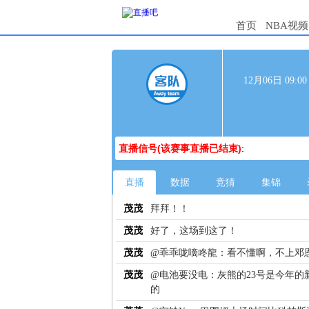
首页
NBA视频
12月06日 09:
直播信号(该赛事直播已结束)
:
直播
数据
竞猜
集锦
茂茂
拜拜！！
茂茂
好了，这场到这了！
茂茂
@乖乖咙嘀咚龍：看不懂啊，不上邓
茂茂
@电池要没电：灰熊的23号是今年的
的