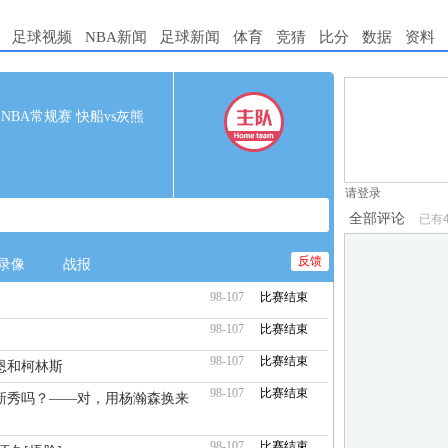
足球视频
NBA新闻
足球新闻
体育
竞猜
比分
数据
资料
1.电脑端新用
00 NBA常规赛 快船vs灰熊
2.发言请遵守国
3.禁止发布任
请登录
全部评论
已有
反馈
录像
战报
98-107
比赛结束
98-107
比赛结束
98-107
比赛结束
恩和柯林斯
98-107
比赛结束
新秀吗？——对，用杨瀚森换来
98-107
比赛结束