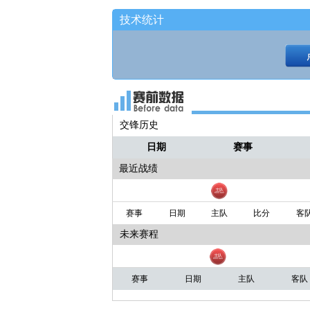
茂茂
哈登右路突破！
技术统计
交锋历史
日期
赛事
最近战绩
赛事
日期
主队
比分
客
未来赛程
赛事
日期
主队
客队