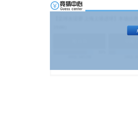
【足球友谊赛 上海上港进球】本场比赛
19:00）
能
(
1.9
)
不能
(
83%
499
次
340129
$
100
次
4