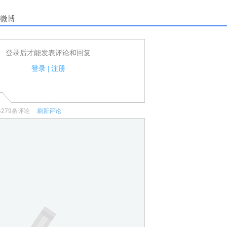
微博
登录后才能发表评论和回复
户可以发表评论了！
家法律法规.
登录
|
注册
何宣传、广告、侮辱攻击他人、刷屏等信息.
4279
条评论
刷新评论