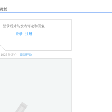
微博
登录后才能发表评论和回复
户可以发表评论了！
家法律法规.
登录
|
注册
何宣传、广告、侮辱攻击他人、刷屏等信息.
11026
条评论
刷新评论