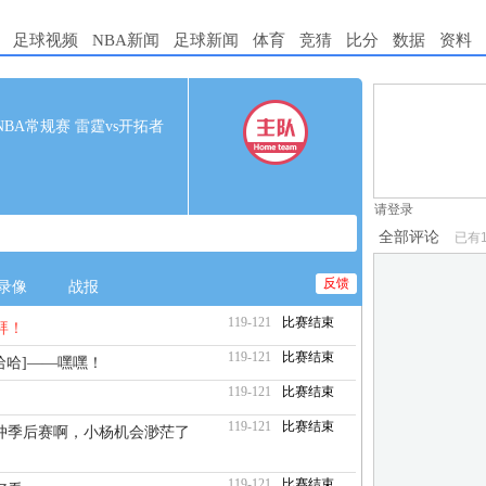
足球视频
NBA新闻
足球新闻
体育
竞猜
比分
数据
资料
1.电脑端新用
00 NBA常规赛 雷霆vs开拓者
2.发言请遵守国
3.禁止发布任
请登录
全部评论
已有
反馈
录像
战报
119-121
比赛结束
拜！
119-121
比赛结束
哈哈]——嘿嘿！
119-121
比赛结束
119-121
比赛结束
冲季后赛啊，小杨机会渺茫了
119-121
比赛结束