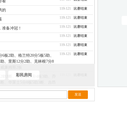
好看
119-121
比赛结束
哄的
119-121
比赛结束
逼
119-121
比赛结束
，准备冲冠！
119-121
比赛结束
119-121
比赛结束
119-121
比赛结束
分6板2助、格兰特20分5板5助、
2助、里斯12分2助、克林根7分8
、威廉姆斯2板
彩民房间
119-121
比赛结束
板2助3断、米切尔21分4板3助、乔
助2断、华莱士5分8板5助3断、吉昂
板4助2帽、卡尔森1板