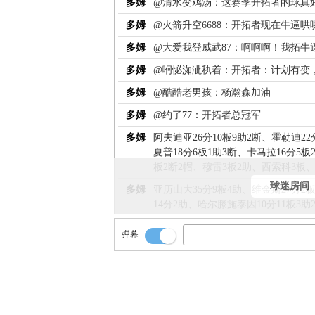
多姆
@清水变鸡汤：这赛季开拓者的球真
多姆
@火箭升空6688：开拓者现在牛逼哄
多姆
@大爱我登威武87：啊啊啊！我拓牛
多姆
@哬怭洳泚秇着：开拓者：计划有变
多姆
@酷酷老男孩：杨瀚森加油
多姆
@约了77：开拓者总冠军
多姆
阿夫迪亚26分10板9助2断、霍勒迪22
夏普18分6板1助3断、卡马拉16分5板
板2断2帽、穆雷3板2助、西索科3板
球迷房间
多姆
亚历山大35分9板4助、维金斯27分2
14分2助、哈尔滕施泰因10分11板3
4分6板1助2帽、杰林·威廉姆斯3分9
弹幕