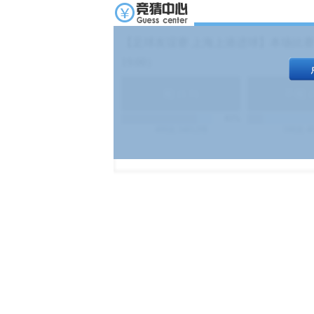
【足球友谊赛 上海上港进球】本场比赛
19:00）
能
(
1.9
)
不能
(
83%
499
次
340129
$
100
次
4