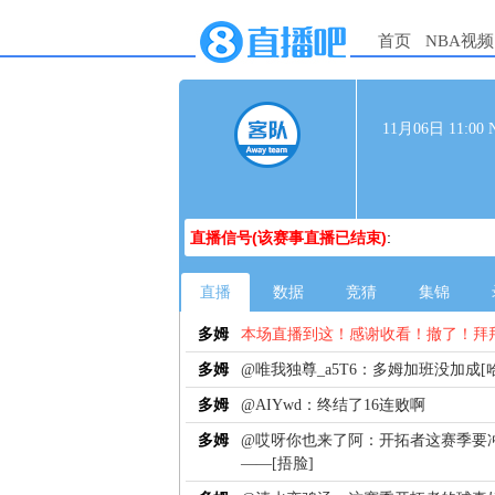
首页
NBA视频
11月06日 11:
直播信号(该赛事直播已结束)
:
直播
数据
竞猜
集锦
多姆
本场直播到这！感谢收看！撤了！拜
多姆
@唯我独尊_a5T6：多姆加班没加成[
多姆
@AIYwd：终结了16连败啊
多姆
@哎呀你也来了阿：开拓者这赛季要
——[捂脸]