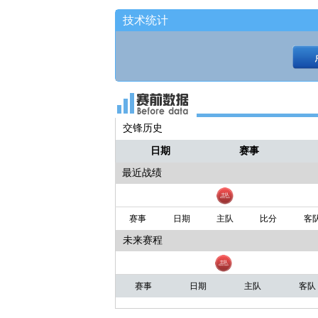
技术统计
交锋历史
日期
赛事
最近战绩
赛事
日期
主队
比分
客
未来赛程
赛事
日期
主队
客队