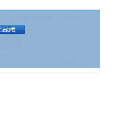
，上海上港能否取得进球？（08月04日
1.9
)
17%
9380
$
截止时间：
08-01 19:00