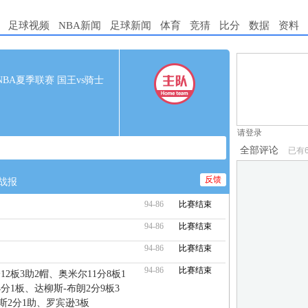
足球视频
NBA新闻
足球新闻
体育
竞猜
比分
数据
资料
1.电脑端新用
30 NBA夏季联赛 国王vs骑士
2.发言请遵守国
3.禁止发布任
请登录
全部评论
已有
反馈
战报
94-86
比赛结束
94-86
比赛结束
94-86
比赛结束
94-86
比赛结束
12板3助2帽、奥米尔11分8板1
分1板、达柳斯-布朗2分9板3
斯2分1助、罗宾逊3板