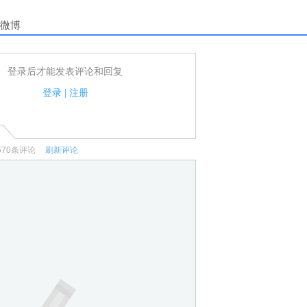
微博
登录后才能发表评论和回复
户可以发表评论了！
家法律法规.
登录
|
注册
何宣传、广告、侮辱攻击他人、刷屏等信息.
670
条评论
刷新评论