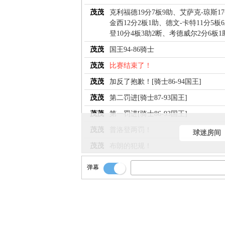
茂茂
克利福德19分7板9助、艾萨克-琼斯1
金西12分2板1助、德文-卡特11分5板
登10分4板3助2断、考德威尔2分6板
茂茂
国王94-86骑士
茂茂
比赛结束了！
茂茂
加反了抱歉！[骑士86-94国王]
茂茂
第二罚进[骑士87-93国王]
茂茂
第一罚进[骑士86-93国王]
茂茂
普洛登两罚！
球迷房间
茂茂
布朗的犯规！
茂茂
就剩0.8秒！
弹幕
茂茂
骑士还来犯规啊！
茂茂
出球给普洛登！！
茂茂
篮板！史蒂文斯！！