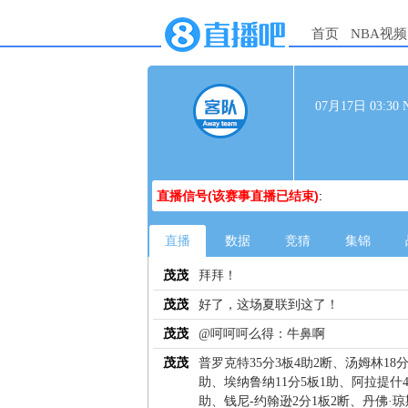
首页
NBA视频
07月17日 03:
直播信号(该赛事直播已结束)
:
直播
数据
竞猜
集锦
茂茂
拜拜！
茂茂
好了，这场夏联到这了！
茂茂
@呵呵呵么得：牛鼻啊
茂茂
普罗克特35分3板4助2断、汤姆林18分
助、埃纳鲁纳11分5板1助、阿拉提什4
助、钱尼-约翰逊2分1板2断、丹佛·琼