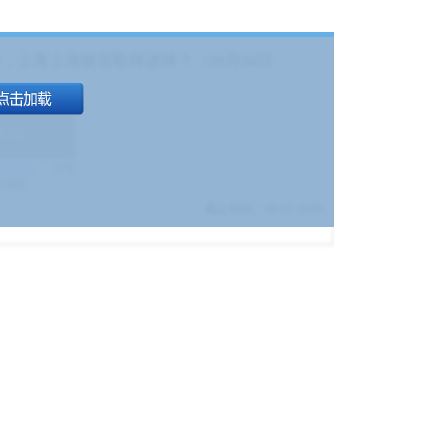
，上海上港能否取得进球？（08月04日
1.9
)
17%
9380
$
截止时间：
08-01 19:00