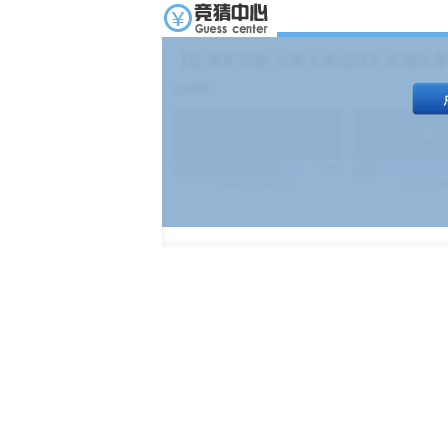
【足球友谊赛 上海上港进球】本场比赛
19:00）
能
(
1.9
)
不能
(
83%
499
次
340129
$
100
次
4