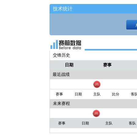
技术统计
交锋历史
日期
赛事
最近战绩
赛事
日期
主队
比分
客
未来赛程
赛事
日期
主队
客队