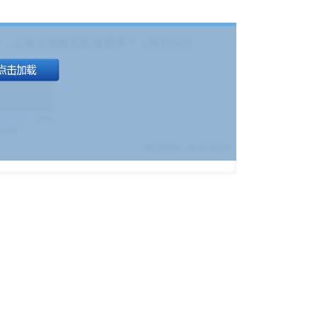
，上海上港能否取得进球？（08月04日
1.9
)
17%
9380
$
截止时间：
08-01 19:00