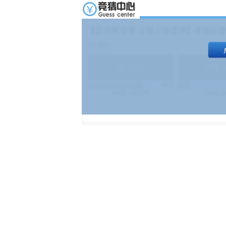
【足球友谊赛 上海上港进球】本场比赛
19:00）
能
(
1.9
)
不能
(
83%
499
次
340129
$
100
次
4