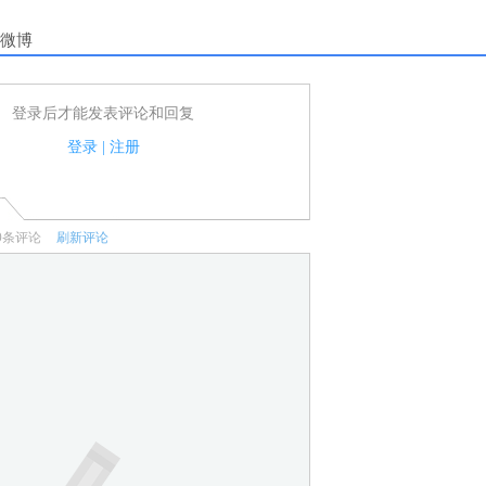
微博
登录后才能发表评论和回复
户可以发表评论了！
家法律法规.
登录
|
注册
何宣传、广告、侮辱攻击他人、刷屏等信息.
0
条评论
刷新评论