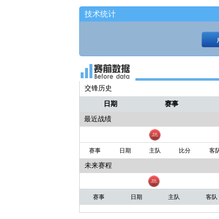
技术统计
交锋历史
日期
赛事
最近战绩
赛事
日期
主队
比分
客
未来赛程
赛事
日期
主队
客队