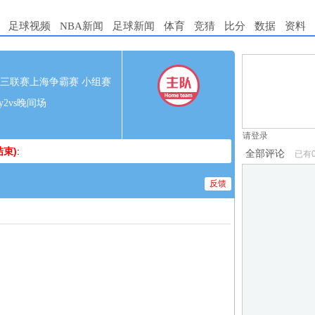
足球视频
NBA新闻
足球新闻
体育
竞猜
比分
数据
资料
1.电脑端新用
00 超三联赛上海争霸赛 小组赛
2.发言请遵守国
ay2vs晚间场
3.禁止发布任
请登录
束)
:
全部评论
已有
反馈