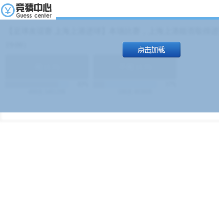
【足球友谊赛 上海上港进球】本场比赛，上海上港能否取得进球
19:00）
能
(
1.9
)
不能
(
1.9
)
83%
17%
499
次
340129
$
100
次
49380
$