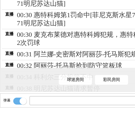
71明尼苏达山猫]
00:30 惠特科姆第1罚命中[菲尼克斯水星7
直播
71明尼苏达山猫]
00:30 麦克布莱德对惠特科姆犯规，惠
直播
2次罚球
00:31 阿兰娜-史密斯对阿丽莎-托马斯犯
直播
00:32 阿丽莎-托马斯抢到防守篮板球
直播
00:34 科利尔三分投篮不中
直播
球迷房间
彩民房间
00:38 明尼苏达山猫请求暂停
直播
00:38 阿丽莎-托马斯上篮命中[菲尼克斯
直播
弹幕
77-71明尼苏达山猫]
00:41 邦纳抢到进攻篮板球
直播
00:51 惠特科姆三分投篮不中
直播