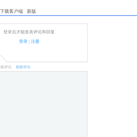
下载客户端
新版
登录后才能发表评论和回复
户可以发表评论了！
家法律法规.
登录
|
注册
何宣传、广告、侮辱攻击他人、刷屏等信息.
0
条评论
刷新评论