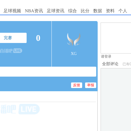
足球视频
NBA资讯
足球资讯
综合
比分
数据
资料
个人
1.电脑端新用
0
完赛
2.发言请遵守国
3.禁止发布任
XG
请登录
全部评论
已有
反馈
举报