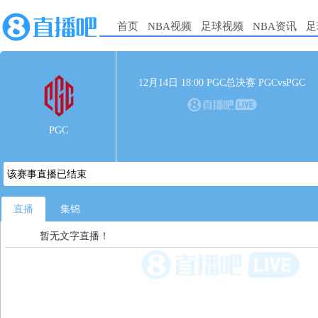
首页
NBA视频
足球视频
NBA资讯
足
12月14日 18:00 PGC总决赛 PGCvsPGC
PGC
该赛事直播已结束
直播
集锦
暂无文字直播！