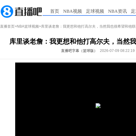
首页
NBA视频
足球视频
NBA资讯
足
直播首页
>
NBA篮球视频
>库里谈老詹：我更想和他打高尔夫，当然我也很希望和他联
库里谈老詹：我更想和他打高尔夫，当然
直播吧字幕（篮球版）
2026-07-09 08:22:19