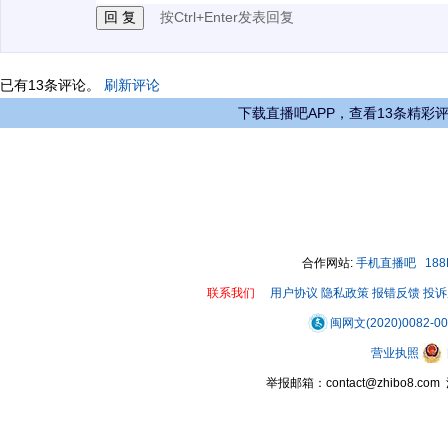
按Ctrl+Enter发表回复
已有
13
条评论。
刷新评论
下载直播吧APP，查看13条精彩
合作网站:
手机直播吧
18
联系我们
用户协议
隐私政策
报错反馈
投诉
闽网文(2020)0082-0
营业执照
举报邮箱：contact@zhibo8.c