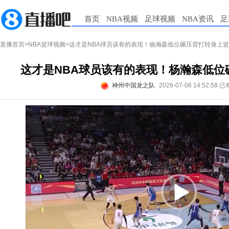
首页
NBA视频
足球视频
NBA资讯
足
直播首页
>
NBA篮球视频
>这才是NBA球员该有的表现！杨瀚森低位碾压背打转身上
这才是NBA球员该有的表现！杨瀚森低位
神州中国龙之队
2026-07-06 14:52:58
已