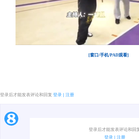
[窗口/手机/PAD观看]
登录后才能发表评论和回复
登录
|
注册
1.电脑端新用户可以发表评论了！
登录后才能发表评论和回
2.发言请遵守国家法律法规.
登录
|
注册