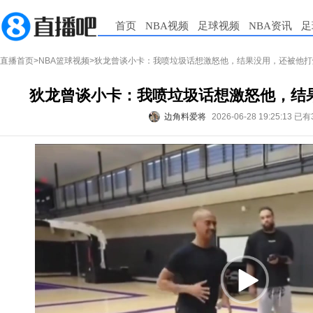
首页
NBA视频
足球视频
NBA资讯
足
直播首页
>
NBA篮球视频
>狄龙曾谈小卡：我喷垃圾话想激怒他，结果没用，还被他打
狄龙曾谈小卡：我喷垃圾话想激怒他，结
边角料爱将
2026-06-28 19:25:13
已有