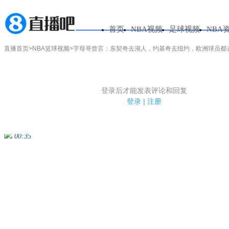
首页
NBA视频
足球视频
NBA
直播首页
>
NBA篮球视频
>字母哥曾言：东契奇去湖人，约基奇去纽约，欧洲球员都
字母哥曾言：东契奇去湖人，约基奇去纽
1.电脑端新用户可以发表评论了！
登录后才能发表评论和回复
边角料爱将
2026-06-23 12:16:59
评
2.发言请遵守国家法律法规.
登录
|
注册
3.禁止发布任何宣传、广告、侮辱攻击他人、刷屏等信息.
00:35