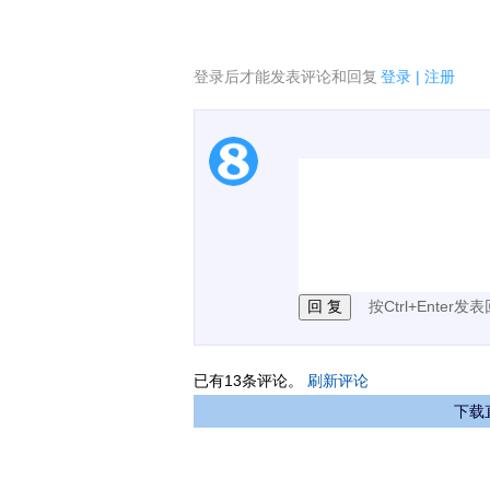
登录后才能发表评论和回复
登录
|
注册
1.电脑端新用户可以发
2.发言请遵守国家法律法
3.禁止发布任何宣传、
按Ctrl+Enter发
已有
13
条评论。
刷新评论
下载
00:00 / 00:21