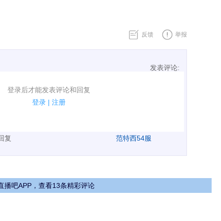
反馈
举报
发表评论:
表评论了！
登录后才能发表评论和回复
规.
登录
|
注册
广告、侮辱攻击他人、刷屏等信息.
表回复
范特西54服
直播吧APP，查看13条精彩评论