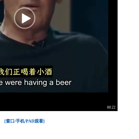
00:22
[窗口/手机/PAD观看]