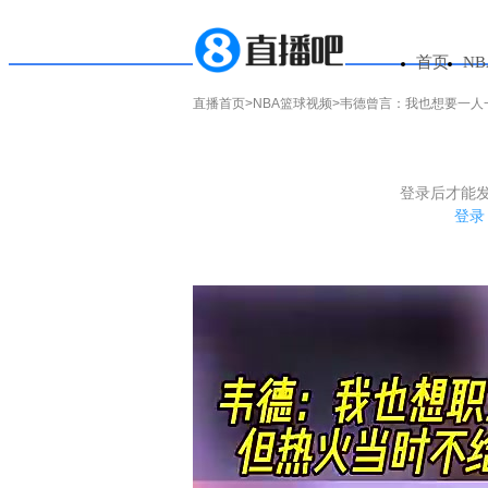
首页
N
直播首页
>
NBA篮球视频
>韦德曾言：我也想要一人
韦德曾言：我也想要一
1.电脑端新用户可以发表评论了！
登录后才能
篮球那
2.发言请遵守国家法律法规.
登录
3.禁止发布任何宣传、广告、侮辱攻击他人、刷