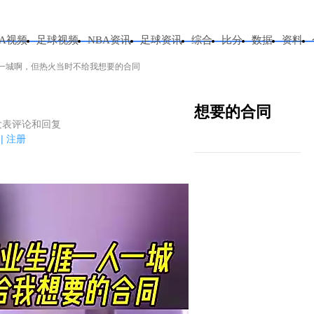
BA视频
足球视频
NBA资讯
足球资讯
综合
比分
数据
资料
一城啊，但热火当时不给我想要的合同
人一城啊，但热火当时不给我想要的合同
发表评论和回复
些事儿
2026-06-20 16:50:46
评论载入中
|
注册
屏等信息.