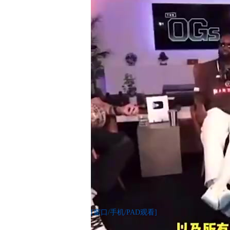
[窗口/手机/PAD观看]