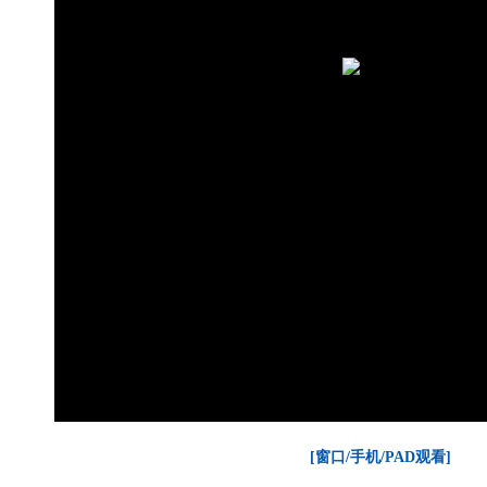
[窗口/手机/PAD观看]