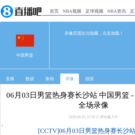
首页
NBA视频
足球视频
NBA资讯
足
82
78
完赛
录像页面比分隐藏，点击加载！
1st
2nd
3rd
4th
中国男篮
19
20
19
24
中国男篮
FMP拉德尼基
27
19
10
22
直播
数据
集锦
录像
战报
06月03日男篮热身赛长沙站 中国男篮 -
全场录像
2026-06-03 22:19:15
评论载入中
[CCTV]06月03日男篮热身赛长沙站