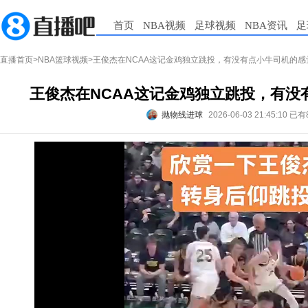
首页
NBA视频
足球视频
NBA资讯
足
直播首页
>
NBA篮球视频
>王俊杰在NCAA这记金鸡独立跳投，有没有点小牛司机的感
王俊杰在NCAA这记金鸡独立跳投，有没
抛物线进球
2026-06-03 21:45:10
已有