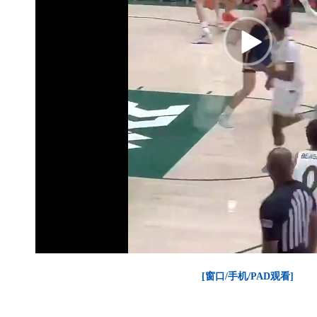
[窗口/手机/PAD观看]