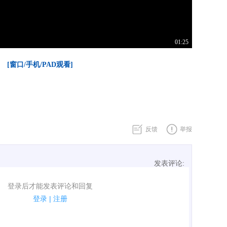
01:25
[窗口/手机/PAD观看]
反馈
举报
发表评论:
表评论了！
登录后才能发表评论和回复
规.
登录
|
注册
广告、侮辱攻击他人、刷屏等信息.