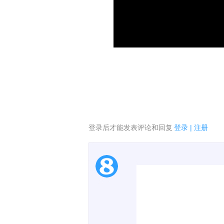
登录后才能发表评论和回复
登录
|
注册
1.电脑端新用户可以发
2.发言请遵守国家法律法
3.禁止发布任何宣传、