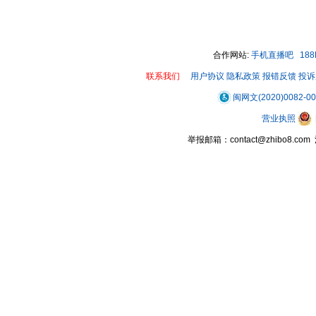
00:00 / 00:23
合作网站:
手机直播吧
18
联系我们
用户协议
隐私政策
报错反馈
投诉
闽网文(2020)0082-0
营业执照
举报邮箱：contact@zhibo8.c