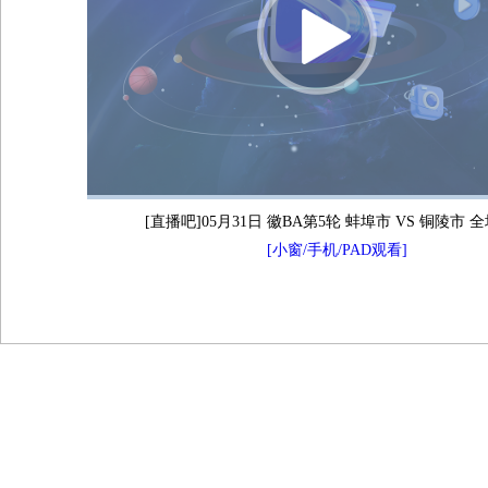
[直播吧]05月31日 徽BA第5轮 蚌埠市 VS 铜陵市 
[小窗/手机/PAD观看]