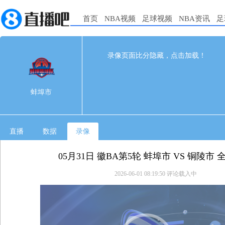
首页
NBA视频
足球视频
NBA资讯
足
78
77
完赛
录像页面比分隐藏，点击加载！
1st
2nd
3rd
4th
蚌埠市
0
0
0
0
蚌埠市
铜陵市
0
0
0
0
直播
数据
录像
05月31日 徽BA第5轮 蚌埠市 VS 铜陵市
2026-06-01 08:19:50
评论载入中