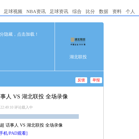
足球视频
NBA资讯
足球资讯
综合
比分
数据
资料
个人
84
完赛
分隐藏，点击加载！
t
2nd
3rd
4th
0
0
0
湖北联投
0
0
0
反馈
举报
话事人 VS 湖北联投 全场录像
 22:49:10
评论载入中
城超 话事人 VS 湖北联投 全场录像
手机/PAD观看]