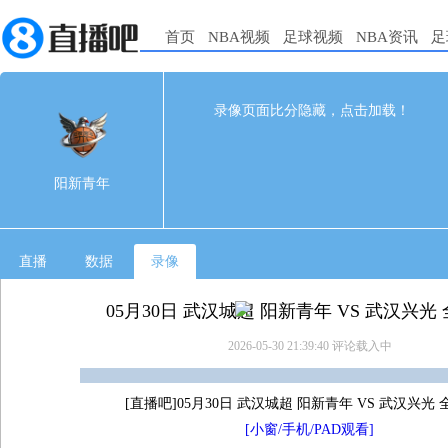
首页
NBA视频
足球视频
NBA资讯
足
85
78
完赛
录像页面比分隐藏，点击加载！
1st
2nd
3rd
4th
阳新青年
0
0
0
0
阳新青年
武汉兴光
0
0
0
0
直播
数据
录像
05月30日 武汉城超 阳新青年 VS 武汉兴光
2026-05-30 21:39:40
评论载入中
[直播吧]05月30日 武汉城超 阳新青年 VS 武汉兴光
[小窗/手机/PAD观看]