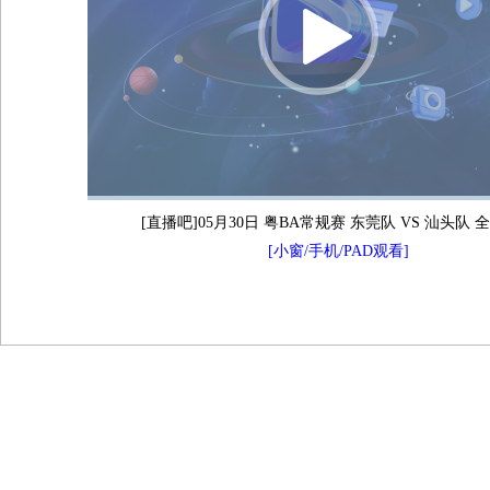
[直播吧]05月30日 粤BA常规赛 东莞队 VS 汕头队
[小窗/手机/PAD观看]