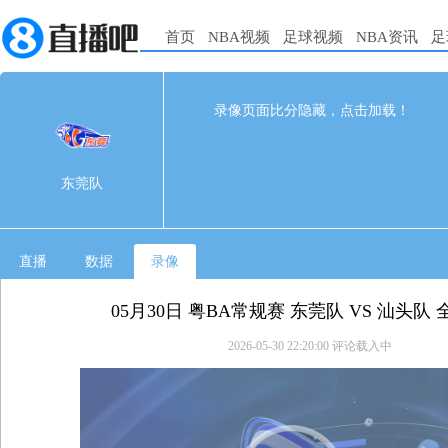
首页
NBA视频
足球视频
NBA资讯
足
112
77
完赛
录像页面比分隐藏，点击加载！
1st
2nd
3rd
4th
东莞队
0
0
0
0
东莞队
汕头队
0
0
0
0
直播
数据
录像
05月30日 粤BA常规赛 东莞队 VS 汕头队
2026-05-30 22:20:00
评论载入中