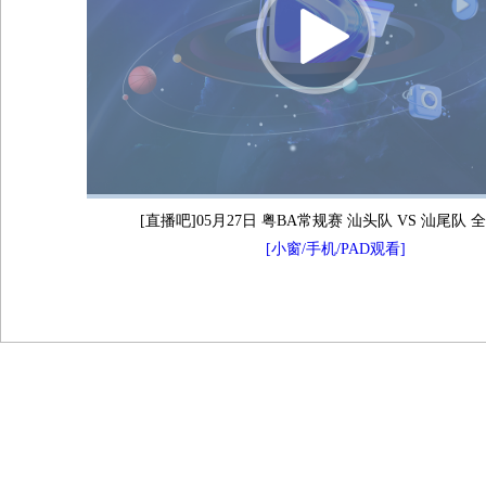
[直播吧]05月27日 粤BA常规赛 汕头队 VS 汕尾队
[小窗/手机/PAD观看]