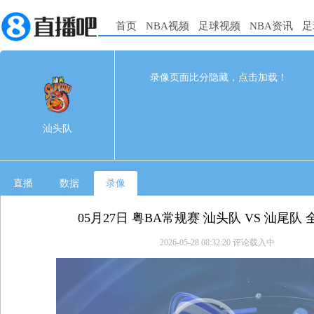
首页
NBA视频
足球视频
NBA资讯
足
99
76
完赛
录像页面比分隐藏，点击加载！
1st
2nd
3rd
4th
汕头队
0
0
0
0
汕头队
汕尾队
0
0
0
0
直播
数据
录像
05月27日 粤BA常规赛 汕头队 VS 汕尾队
2026-05-28 08:32:20
评论载入中