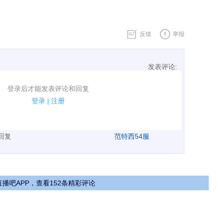
反馈
举报
发表评论:
表评论了！
登录后才能发表评论和回复
规.
登录
|
注册
广告、侮辱攻击他人、刷屏等信息.
表回复
范特西54服
播吧APP，查看152条精彩评论