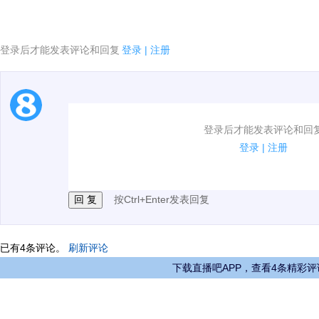
登录后才能发表评论和回复
登录
|
注册
1.电脑端新用户可以发表评论了！
登录后才能发表评论和回
2.发言请遵守国家法律法规.
登录
|
注册
3.禁止发布任何宣传、广告、侮辱攻击他人、刷屏等信
按Ctrl+Enter发表回复
已有
4
条评论。
刷新评论
下载直播吧APP，查看4条精彩评