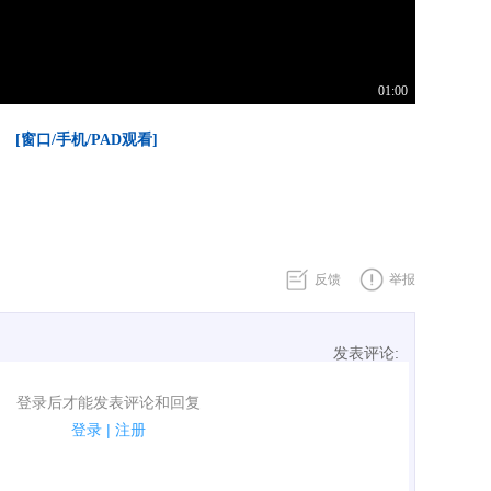
01:00
[窗口/手机/PAD观看]
反馈
举报
发表评论:
表评论了！
登录后才能发表评论和回复
规.
登录
|
注册
广告、侮辱攻击他人、刷屏等信息.