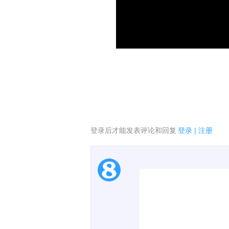
登录后才能发表评论和回复
登录
|
注册
1.电脑端新用户可以发
2.发言请遵守国家法律法
3.禁止发布任何宣传、