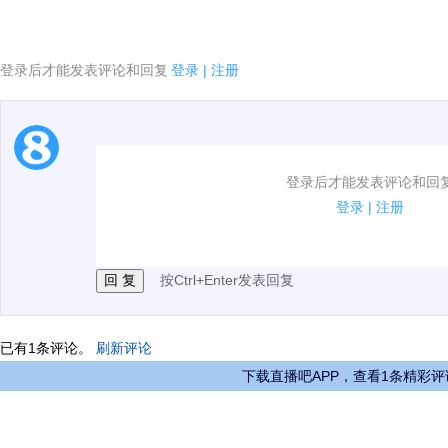
登录后才能发表评论和回复
登录
|
注册
1.电脑端新用户可以发表评论了！
登录后才能发表评论和回
2.发言请遵守国家法律法规.
登录
|
注册
3.禁止发布任何宣传、广告、侮辱攻击他人、刷屏等信
按Ctrl+Enter发表回复
已有
1
条评论。
刷新评论
下载直播吧APP，查看1条精彩评