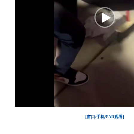
[窗口/手机/PAD观看]