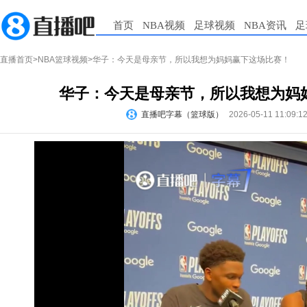
首页
NBA视频
足球视频
NBA资讯
足
直播首页
>
NBA篮球视频
>华子：今天是母亲节，所以我想为妈妈赢下这场比赛！
华子：今天是母亲节，所以我想为妈
直播吧字幕（篮球版）
2026-05-11 11:09:1