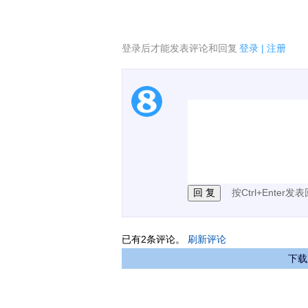
登录后才能发表评论和回复
登录
|
注册
1.电脑端新用户可以发
2.发言请遵守国家法律法
3.禁止发布任何宣传、
按Ctrl+Enter发
已有
2
条评论。
刷新评论
下载