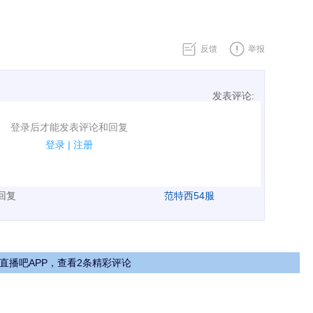
反馈
举报
发表评论:
表评论了！
登录后才能发表评论和回复
规.
登录
|
注册
广告、侮辱攻击他人、刷屏等信息.
表回复
范特西54服
直播吧APP，查看2条精彩评论