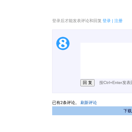
登录后才能发表评论和回复
登录
|
注册
1.电脑端新用户可以发
2.发言请遵守国家法律法
3.禁止发布任何宣传、
按Ctrl+Enter发
已有
2
条评论。
刷新评论
下载