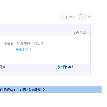
反馈
举报
发表评论:
表评论了！
登录后才能发表评论和回复
规.
登录
|
注册
广告、侮辱攻击他人、刷屏等信息.
表回复
范特西54服
直播吧APP，查看2条精彩评论