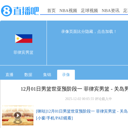
首页
NBA视频
足球视频
NBA资讯
足
95
71
完赛
录像页面比分隐藏，点击加载！
1st
2nd
3rd
4th
菲律宾男篮
32
18
22
23
菲律宾男篮
关岛男篮
15
21
19
16
直播
数据
集锦
录像
12月01日男篮世亚预阶段一 菲律宾男篮 - 关岛
2025-12-02 00:05:55
评论载入中
[咪咕]12月01日男篮世亚预阶段一 菲律宾男篮 - 关
[小窗/手机/PAD观看]